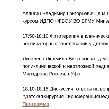
Алянгин Владимир Григорьевич ,д.м.н
курсом ИДПО ФГБОУ ВО БГМУ Минздр
17:50-18:10 Фитотерапия в клиничес
респираторных заболеваний у детей»
Яковлева Людмила Викторовна- д.м.
поликлинической и неотложной пед
Минздрава России, г.Уфа
18:10-18:15 Дискуссия, ответы на во
#ДетскаяХирургия #КонференцияПе
Программа