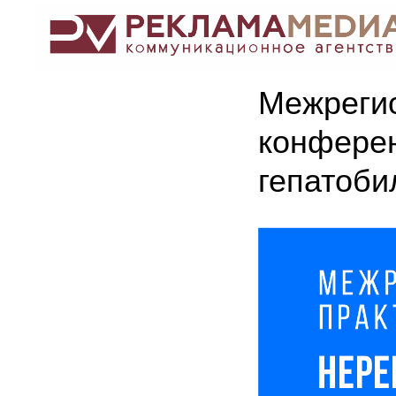
Межрегио
конфере
гепатоби